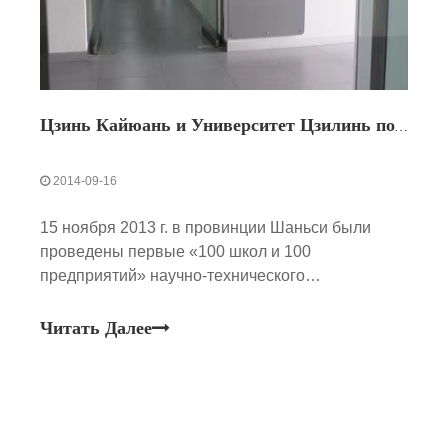
Цзинь Кайюань и Университет Цзилинь подписали соглашение о сотрудничестве между школой и предприятием
2014-09-16
15 ноября 2013 г. в провинции Шаньси были
проведены первые «100 школ и 100
предприятий» научно-технического
сотрудничества и стыковки проектов на тему
«Укрепление сотрудничества в
Читать Далее
промышленности, научных кругах,
исследованиях и содействие инновационному
развитию». В день мероприятия в общей
сложности 47 школ и предприятий подписали
контракт или достигли намерения о