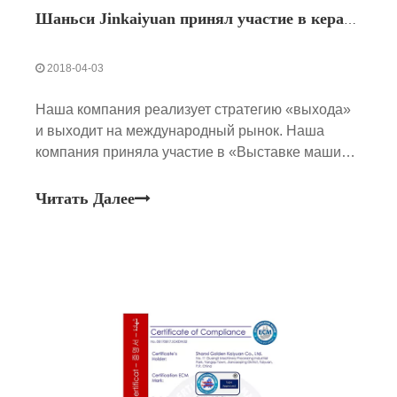
Шаньси Jinkaiyuan принял участие в керамической ярмарке в Мюнхене, Германия
2018-04-03
Наша компания реализует стратегию «выхода»
и выходит на международный рынок. Наша
компания приняла участие в «Выставке машин,
оборудования, обработки и сырья для керамики
и порошковой металлургии 2018 года»,
Читать Далее
проходившей в Мюнхене, Германия.