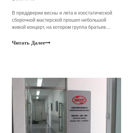
В преддверии весны и лета в изостатической
сборочной мастерской прошел небольшой
живой концерт, на котором группа братьев
выступила с профессиональным
представлением в стиле легкой рок-музыки и
Читать Далее
активно общалась со всеми. Все мы являемся
мастерами, специализирующимися на
оборудовании для изостатического прессования.
Современное искусство добавляет цвета в нашу
«производственную» жизнь, а также делает нас
более увлеченными своей работой и жизнью.