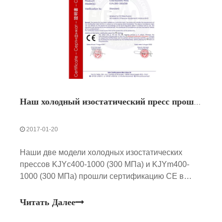
Наш холодный изостатический пресс прошел сертификацию ЕС по сосудам под давлением
2017-01-20
Наши две модели холодных изостатических
прессов KJYc400-1000 (300 МПа) и KJYm400-
1000 (300 МПа) прошли сертификацию CE в
сосудах высокого давления ЕС для расчета
давления, проектирования конструкций, подачи
Читать Далее
сырья, производственного процесса, методов